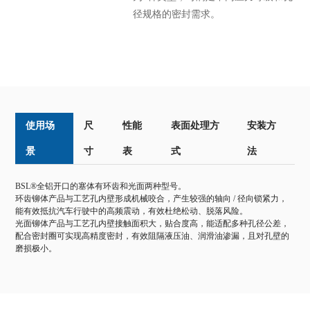
径规格的密封需求。
使用场
尺
性能
表面处理方
安装方
景
寸
表
式
法
BSL®全铝开口的塞体有环齿和光面两种型号。
环齿铆体产品与工艺孔内壁形成机械咬合，产生较强的轴向 / 径向锁紧力，
能有效抵抗汽车行驶中的高频震动，有效杜绝松动、脱落风险。
光面铆体产品与工艺孔内壁接触面积大，贴合度高，能适配多种孔径公差，
配合密封圈可实现高精度密封，有效阻隔液压油、润滑油渗漏，且对孔壁的
磨损极小。