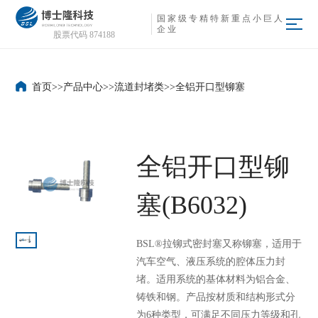
国
家
级
专
精
特
新
重
点
小
巨
人
企
业
股票代码 874188
首页
>>
产品中心
>>
流道封堵类
>>
全铝开口型铆塞
全铝开口型铆
塞(B6032)
BSL®拉铆式密封塞又称铆塞，适用于
汽车空气、液压系统的腔体压力封
堵。适用系统的基体材料为铝合金、
铸铁和钢。产品按材质和结构形式分
为6种类型，可满足不同压力等级和孔