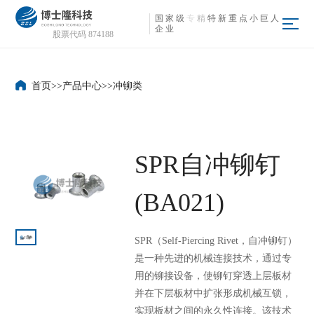
国
家
级
专
精
特
新
重
点
小
巨
人
企
业
股票代码 874188
首页
>>
产品中心
>>
冲铆类
SPR自冲铆钉
(BA021)
SPR（Self-Piercing Rivet，自冲铆钉）
是一种先进的机械连接技术，通过专
用的铆接设备，使铆钉穿透上层板材
并在下层板材中扩张形成机械互锁，
实现板材之间的永久性连接。该技术